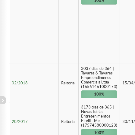
100%
3037 dias de 364 |
Tavares & Tavares
Empreendimenos
Comerciais Ltda
02/2018
Reitoria
15/04
(16561461000173)
100%
3173 dias de 365 |
Novas Ideias
Entretenimentos
Eirelli - Me
20/2017
Reitoria
30/11
(17574580000123)
100%