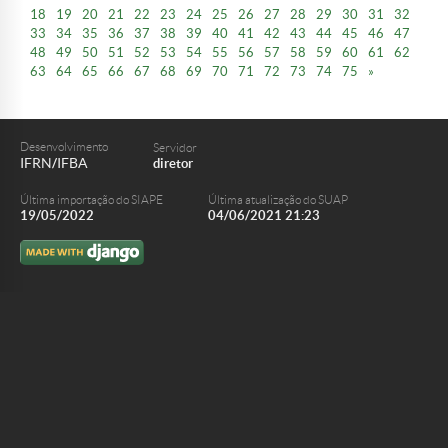
18
19
20
21
22
23
24
25
26
27
28
29
30
31
32
33
34
35
36
37
38
39
40
41
42
43
44
45
46
47
48
49
50
51
52
53
54
55
56
57
58
59
60
61
62
63
64
65
66
67
68
69
70
71
72
73
74
75
»
Desenvolvimento
Servidor
IFRN
IFBA
/
diretor
Última importação do SIAPE
Última atualização do SUAP
19/05/2022
04/06/2021 21:23