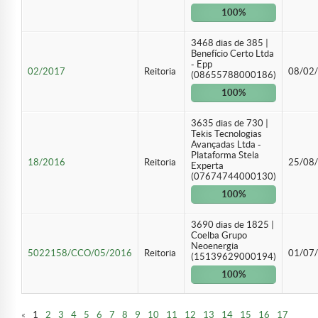
100%
3468 dias de 385 |
Benefício Certo Ltda
- Epp
02/2017
Reitoria
08/02
(08655788000186)
100%
3635 dias de 730 |
Tekis Tecnologias
Avançadas Ltda -
Plataforma Stela
18/2016
Reitoria
25/08
Experta
(07674744000130)
100%
3690 dias de 1825 |
Coelba Grupo
Neoenergia
5022158/CCO/05/2016
Reitoria
01/07
(15139629000194)
100%
(current)
«
1
2
3
4
5
6
7
8
9
10
11
12
13
14
15
16
17