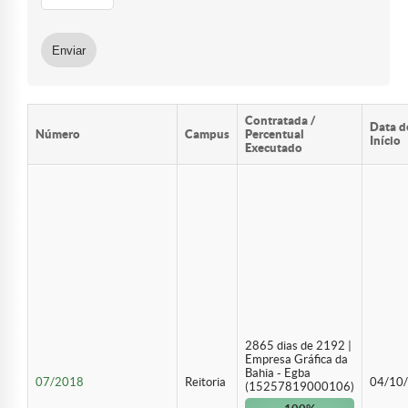
Contratada /
Data d
Número
Campus
Percentual
Início
Executado
2865 dias de 2192 |
Empresa Gráfica da
Bahia - Egba
07/2018
Reitoria
04/10
(15257819000106)