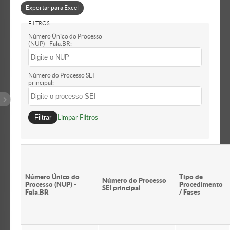
Processo Seletivo
Exportar para Excel
Propaganda Eleit…
Quebra de Dedic…
Racismo
Recusar fé a doc…
Número Único do Processo
Redes sociais
(NUP) - Fala.BR:
Resistência Injust…
Retirar document…
Revelação de se…
Serviços Públicos
Transfobia
Número do Processo SEI
Transparência
principal:
Utilizar pessoal o…
Valer-se do Carg…
Violação da Lei d…
Violação da Lei …
Filtrar
Limpar Filtros
Violação do Defe…
Xenofobia
Número Único do
Tipo de
Número do Processo
Processo (NUP) -
Procedimento
SEI principal
Fala.BR
/ Fases