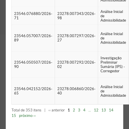
Admissibilidade
Análise Inicial
23546.076880/2026-
23278.007343/2026-
de
71
98
Admissibilidade
Análise Inicial
23546.057007/2026-
23278.007297/2026-
de
89
27
Admissibilidade
Investigação
23546.050507/2026-
23278.007292/2026-
Preliminar
90
02
Sumária (IPS) -
Corregedor
Análise Inicial
23546.042152/2026-
23278.006860/2026-
de
65
40
Admissibilidade
Total de 353 itens
|
‹‹ anterior
1
2
3
4
...
12
13
14
15
próximo ››