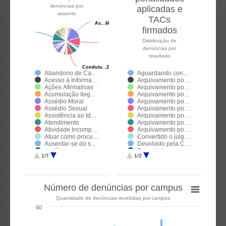
denúncias por
aplicadas e
assunto
TACs
As…
As…
66
66
firmados
Distribuição de
denúncias por
resultado
Conduta…
Conduta…
28
28
Abandono de Ca…
Aguardando con…
Acesso à Informa…
Arquivamento po…
Ações Afirmativas
Arquivamento po…
Acumulação Ileg…
Arquivamento po…
Assédio Moral
Arquivamento po…
Assédio Sexual
Arquivamento po…
Assistência ao Id…
Arquivamento po…
Atendimento
Arquivamento po…
Atividade Incomp…
Arquivamento po…
Atuar como procu…
Convertido o julg…
Ausentar-se do s…
Devolvido pela C…
Auxílio
Encaminhamento…
1/7
1/2
Bullying e/ou Cyb…
Enviada para a C…
Cadastro
Inapta na triagem…
Capacitismo
Pena de Advertê…
Cometer a pesso…
Pena de Cassaç…
Número de denúncias por campus
Concurso
Pena de Demiss…
Conduta docente
Pena de Suspen…
Quantidade de denúncias recebidas por campus
Conduta ética
Reconhecimento …
Conduta ética e ir…
TAC Celebrado
60
Conduta incomp…
Condutas de con…