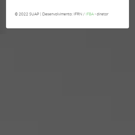
© 2022 SUAP | Desenvolvimento: IFRN /
IFBA
- diretor