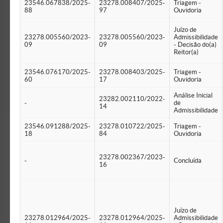
23546.067838/2025-
23278.008407/2025-
Triagem -
88
97
Ouvidoria
Juízo de
23278.005560/2023-
23278.005560/2023-
Admissibilidade
09
09
- Decisão do(a)
Reitor(a)
23546.076170/2025-
23278.008403/2025-
Triagem -
60
17
Ouvidoria
Análise Inicial
23282.002110/2022-
-
de
14
Admissibilidade
23546.091288/2025-
23278.010722/2025-
Triagem -
18
84
Ouvidoria
23278.002367/2023-
-
Concluída
16
Juízo de
23278.012964/2025-
23278.012964/2025-
Admissibilidade