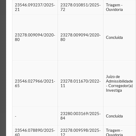
23546.093237/2025-
23278.010851/2025-
Triagem -
21
72
Ouvidoria
23278.009094/2020-
23278.009094/2020-
Concluída
80
80
Juízo de
23546.027966/2021-
23278.011670/2022-
Admissibilidade
65
11
- Corregedor(a)
Investiga
23280.003169/2025-
-
Concluída
84
23546.078890/2025-
23278.009598/2025-
Triagem -
60
12
Ouvidoria