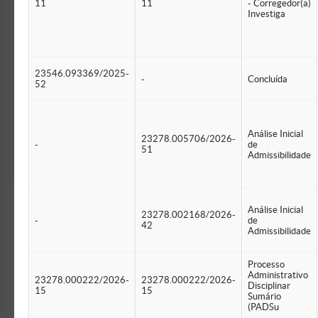
11
11
- Corregedor(a)
Investiga
23546.093369/2025-
-
Concluída
52
Análise Inicial
23278.005706/2026-
-
de
51
Admissibilidade
Análise Inicial
23278.002168/2026-
-
de
42
Admissibilidade
Processo
Administrativo
23278.000222/2026-
23278.000222/2026-
Disciplinar
15
15
Sumário
(PADSu