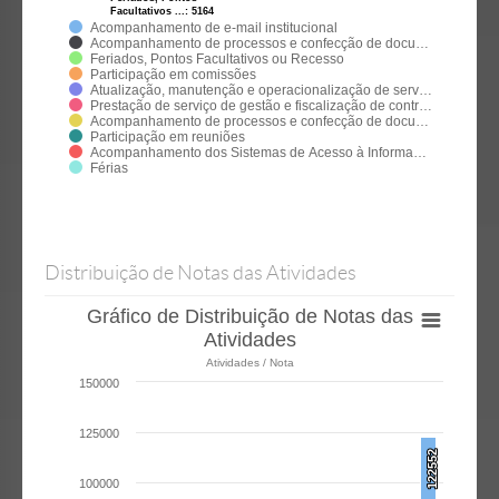
Facultativos ...:
Facultativos ...:
5164
5164
Acompanhamento de e-mail institucional
Acompanhamento de processos e confecção de docu…
Feriados, Pontos Facultativos ou Recesso
Participação em comissões
Atualização, manutenção e operacionalização de serv…
Prestação de serviço de gestão e fiscalização de contr…
Acompanhamento de processos e confecção de docu…
Participação em reuniões
Acompanhamento dos Sistemas de Acesso à Informa…
Férias
Distribuição de Notas das Atividades
Gráfico de Distribuição de Notas das
Atividades
Atividades / Nota
150000
125000
122552
122552
100000