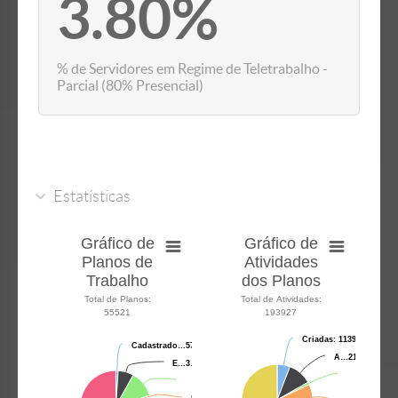
3.80%
% de Servidores em Regime de Teletrabalho -
Parcial (80% Presencial)
Estatísticas
Gráfico de
Gráfico de
Planos de
Atividades
Trabalho
dos Planos
Total de Planos:
Total de Atividades:
55521
193927
Criadas:
Criadas:
11399
11399
Cadastrado…
Cadastrado…
570
570
A…
A…
21…
21…
E…
E…
3…
3…