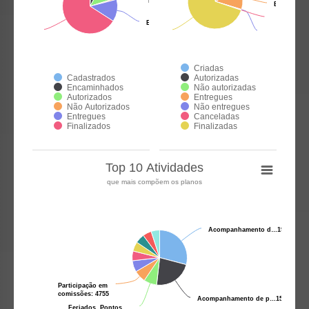
Não Autorizados:
Não Autorizados:
447
447
Entregues
Entregues
Entregues:
Entregues:
7255
7255
Criadas
Cadastrados
Autorizadas
Encaminhados
Não autorizadas
Autorizados
Entregues
Não Autorizados
Não entregues
Entregues
Canceladas
Finalizados
Finalizadas
Top 10 Atividades
que mais compõem os planos
Acompanhamento d…
Acompanhamento d…
19606
19606
Participação em
Participação em
comissões:
comissões:
4755
4755
Acompanhamento de p…
Acompanhamento de p…
15274
15274
Feriados, Pontos
Feriados, Pontos