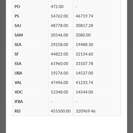
PO
472.00
-
PS
54762.00
46719.74
SAJ
48778.00
30817.28
SAM
20546.00
2080.00
SEA
29258.00
19488.30
SF
44822.00
32134.60
SSA
61960.00
33107.78
UBA
19276.00
14537.00
VAL
47496.00
41233.74
VDC
52348.00
14544.00
IFBA
-
-
REI
455500.00
320969.46