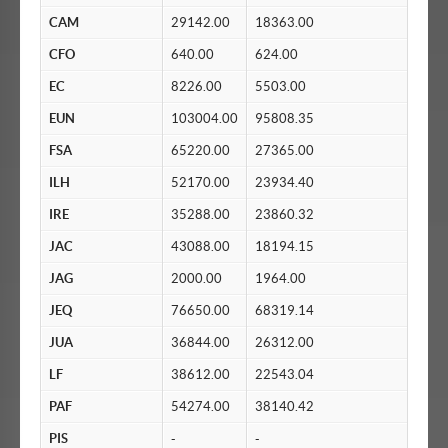
CAM
29142.00
18363.00
CFO
640.00
624.00
EC
8226.00
5503.00
EUN
103004.00
95808.35
FSA
65220.00
27365.00
ILH
52170.00
23934.40
IRE
35288.00
23860.32
JAC
43088.00
18194.15
JAG
2000.00
1964.00
JEQ
76650.00
68319.14
JUA
36844.00
26312.00
LF
38612.00
22543.04
PAF
54274.00
38140.42
PIS
-
-