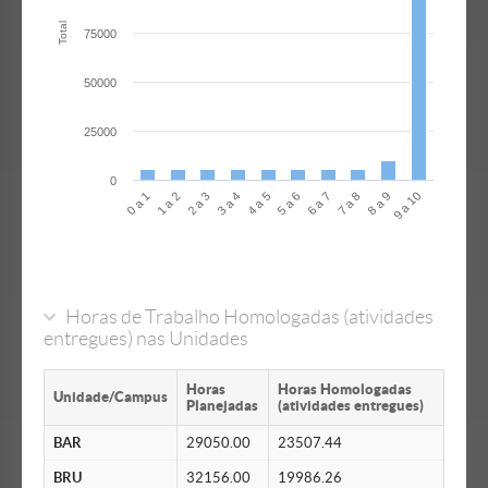
Total
75000
50000
25000
0
0 a 1
5 a 6
3 a 4
8 a 9
1 a 2
6 a 7
4 a 5
9 a 10
2 a 3
7 a 8
Horas de Trabalho Homologadas (atividades
entregues) nas Unidades
Horas
Horas Homologadas
Unidade/Campus
Planejadas
(atividades entregues)
BAR
29050.00
23507.44
BRU
32156.00
19986.26