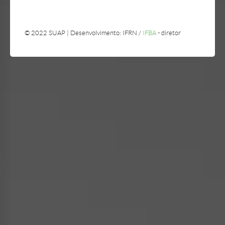
© 2022 SUAP | Desenvolvimento: IFRN /
IFBA
- diretor