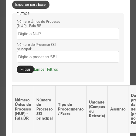
Processo Seletivo
Exportar para Excel
Propaganda Eleit…
Quebra de Dedic…
Racismo
Recusar fé a doc…
Número Único do Processo
Redes sociais
(NUP) - Fala.BR:
Resistência Injust…
Retirar document…
Revelação de se…
Serviços Públicos
Transfobia
Número do Processo SEI
Transparência
principal:
Utilizar pessoal o…
Valer-se do Carg…
Violação da Lei d…
Violação da Lei …
Filtrar
Limpar Filtros
Violação do Defe…
Xenofobia
Da
Número
Número
pr
Unidade
Único do
do
Tipo de
da
(Campus
Processo
Processo
Procedimento
Assunto
de
ou
(NUP) -
SEI
/ Fases
(p
Reitoria)
Fala.BR
principal
no
Fa