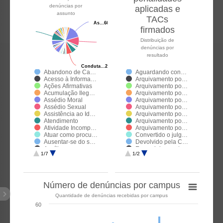
denúncias por
aplicadas e
assunto
TACs
As…
As…
66
66
firmados
Distribuição de
denúncias por
resultado
Conduta…
Conduta…
28
28
Abandono de Ca…
Aguardando con…
Acesso à Informa…
Arquivamento po…
Ações Afirmativas
Arquivamento po…
Acumulação Ileg…
Arquivamento po…
Assédio Moral
Arquivamento po…
Assédio Sexual
Arquivamento po…
Assistência ao Id…
Arquivamento po…
Atendimento
Arquivamento po…
Atividade Incomp…
Arquivamento po…
Atuar como procu…
Convertido o julg…
Ausentar-se do s…
Devolvido pela C…
Auxílio
Encaminhamento…
1/7
1/2
Bullying e/ou Cyb…
Enviada para a C…
Cadastro
Inapta na triagem…
Capacitismo
Pena de Advertê…
Cometer a pesso…
Pena de Cassaç…
Número de denúncias por campus
Concurso
Pena de Demiss…
Conduta docente
Pena de Suspen…
Quantidade de denúncias recebidas por campus
Conduta ética
Reconhecimento …
Conduta ética e ir…
TAC Celebrado
60
Conduta incomp…
Condutas de con…